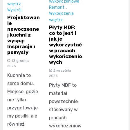
wykończeniowe
,
wnętrz
,
Remont
,
Wystrój
Wykończenia
Projektowan
wnętrz
ie
Płyty MDF:
nowoczesne
co to jest i
j kuchni z
jak je
wyspą:
wykorzystać
Inspiracje i
w pracach
pomysły
wykończenio
13 grudnia
wych
2025
2 września
Kuchnia to
2025
serce domu.
Płyty MDF to
Miejsce, gdzie
materiał
nie tylko
powszechnie
przygotowuje
stosowany w
my posiłki, ale
pracach
również
wykończeniow