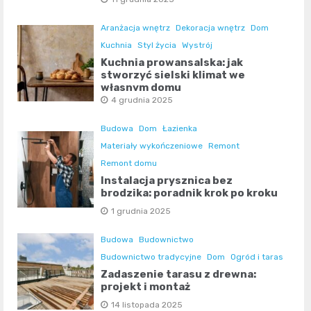
Aranżacja wnętrz
Dekoracja wnętrz
Dom
Kuchnia
Styl życia
Wystrój
Kuchnia prowansalska: jak
stworzyć sielski klimat we
własnym domu
4 grudnia 2025
Budowa
Dom
Łazienka
Materiały wykończeniowe
Remont
Remont domu
Instalacja prysznica bez
brodzika: poradnik krok po kroku
1 grudnia 2025
Budowa
Budownictwo
Budownictwo tradycyjne
Dom
Ogród i taras
Zadaszenie tarasu z drewna:
projekt i montaż
14 listopada 2025