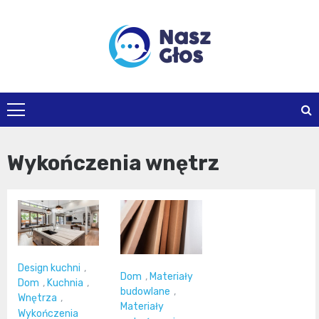
Skip
to
content
naszglos.pl
Wykończenia wnętrz
Design kuchni
,
Dom
,
Materiały
Dom
,
Kuchnia
,
budowlane
,
Wnętrza
,
Materiały
Wykończenia