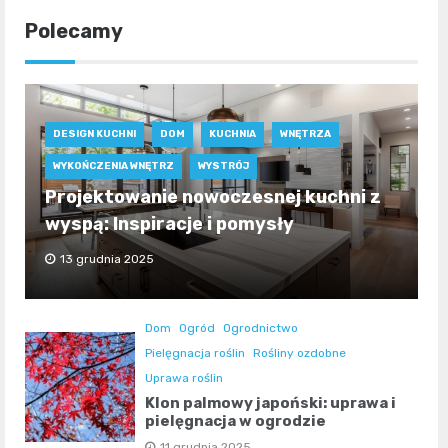
Polecamy
DESIGN KUCHNI
DOM
KUCHNIA
WNĘTRZA
WYKOŃCZENIA WNĘTRZ
WYSTRÓJ
Projektowanie nowoczesnej kuchni z
wyspą: Inspiracje i pomysły
13 grudnia 2025
Dom
Ogród
Ogrodnictwo
Pielęgnacja roślin
Rośliny ozdobne
Uprawa roślin
Klon palmowy japoński: uprawa i
pielęgnacja w ogrodzie
11 grudnia 2025