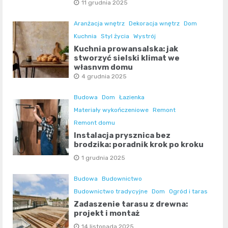
11 grudnia 2025
Aranżacja wnętrz
Dekoracja wnętrz
Dom
Kuchnia
Styl życia
Wystrój
Kuchnia prowansalska: jak
stworzyć sielski klimat we
własnym domu
4 grudnia 2025
Budowa
Dom
Łazienka
Materiały wykończeniowe
Remont
Remont domu
Instalacja prysznica bez
brodzika: poradnik krok po kroku
1 grudnia 2025
Budowa
Budownictwo
Budownictwo tradycyjne
Dom
Ogród i taras
Zadaszenie tarasu z drewna:
projekt i montaż
14 listopada 2025