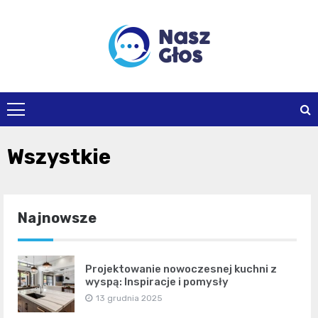
Skip
to
content
naszglos.pl
Wszystkie
Najnowsze
Projektowanie nowoczesnej kuchni z
wyspą: Inspiracje i pomysły
13 grudnia 2025