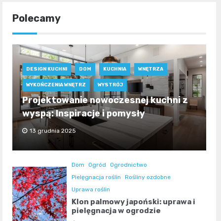
Polecamy
DESIGN KUCHNI
DOM
KUCHNIA
WNĘTRZA
WYKOŃCZENIA WNĘTRZ
WYSTRÓJ
Projektowanie nowoczesnej kuchni z
wyspą: Inspiracje i pomysły
13 grudnia 2025
Dom
Ogród
Ogrodnictwo
Pielęgnacja roślin
Rośliny ozdobne
Uprawa roślin
Klon palmowy japoński: uprawa i
pielęgnacja w ogrodzie