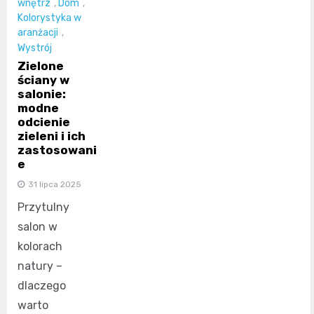
wnętrz
,
Dom
,
Kolorystyka w
aranżacji
,
Wystrój
Zielone
ściany w
salonie:
modne
odcienie
zieleni i ich
zastosowani
e
31 lipca 2025
Przytulny
salon w
kolorach
natury –
dlaczego
warto