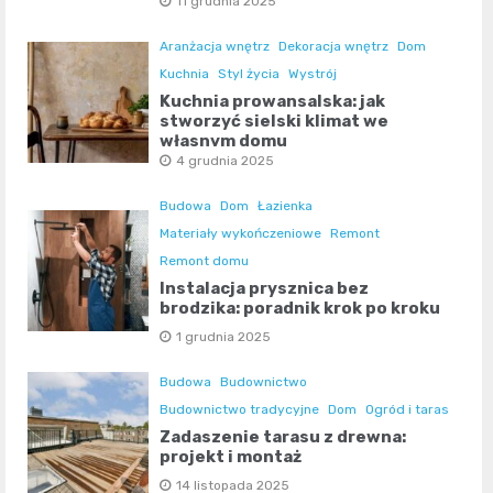
11 grudnia 2025
Aranżacja wnętrz
Dekoracja wnętrz
Dom
Kuchnia
Styl życia
Wystrój
Kuchnia prowansalska: jak
stworzyć sielski klimat we
własnym domu
4 grudnia 2025
Budowa
Dom
Łazienka
Materiały wykończeniowe
Remont
Remont domu
Instalacja prysznica bez
brodzika: poradnik krok po kroku
1 grudnia 2025
Budowa
Budownictwo
Budownictwo tradycyjne
Dom
Ogród i taras
Zadaszenie tarasu z drewna:
projekt i montaż
14 listopada 2025