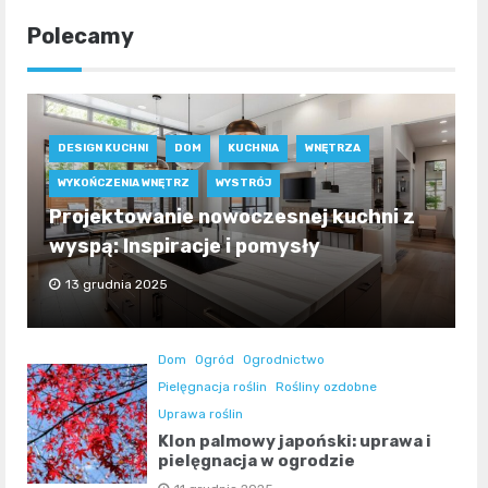
Polecamy
DESIGN KUCHNI
DOM
KUCHNIA
WNĘTRZA
WYKOŃCZENIA WNĘTRZ
WYSTRÓJ
Projektowanie nowoczesnej kuchni z
wyspą: Inspiracje i pomysły
13 grudnia 2025
Dom
Ogród
Ogrodnictwo
Pielęgnacja roślin
Rośliny ozdobne
Uprawa roślin
Klon palmowy japoński: uprawa i
pielęgnacja w ogrodzie