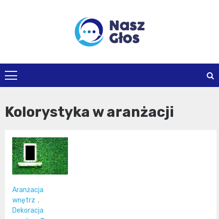
Skip
to
content
naszglos.pl
Kolorystyka w aranżacji
Aranżacja
wnętrz
,
Dekoracja