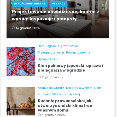
WYKOŃCZENIA WNĘTRZ
WYSTRÓJ
Projektowanie nowoczesnej kuchni z
wyspą: Inspiracje i pomysły
13 grudnia 2025
Dom
Ogród
Ogrodnictwo
Pielęgnacja roślin
Rośliny ozdobne
Uprawa roślin
Klon palmowy japoński: uprawa i
pielęgnacja w ogrodzie
11 grudnia 2025
Aranżacja wnętrz
Dekoracja wnętrz
Dom
Kuchnia
Styl życia
Wystrój
Kuchnia prowansalska: jak
stworzyć sielski klimat we
własnym domu
4 grudnia 2025