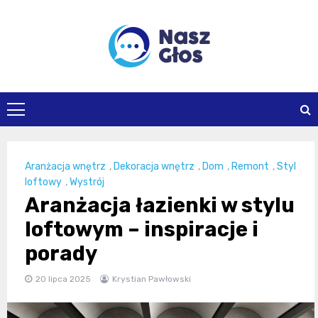
Skip
to
content
naszglos.pl
Aranżacja wnętrz
,
Dekoracja wnętrz
,
Dom
,
Remont
,
Styl
loftowy
,
Wystrój
Aranżacja łazienki w stylu
loftowym – inspiracje i
porady
20 lipca 2025
Krystian Pawłowski