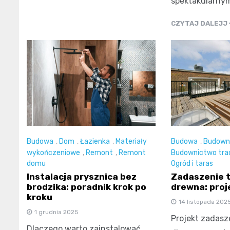
spektakularny
CZYTAJ DALEJJ
Budowa
,
Dom
,
Łazienka
,
Materiały
Budowa
,
Budown
wykończeniowe
,
Remont
,
Remont
Budownictwo tra
domu
Ogród i taras
Instalacja prysznica bez
Zadaszenie t
brodzika: poradnik krok po
drewna: proj
kroku
14 listopada 202
1 grudnia 2025
Projekt zadasz
Dlaczego warto zainstalować