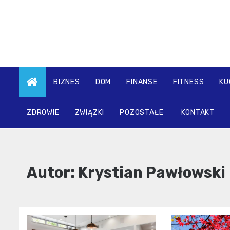
Skip
to
content
BIZNES
DOM
FINANSE
FITNESS
KU
ZDROWIE
ZWIĄZKI
POZOSTAŁE
KONTAKT
Autor:
Krystian Pawłowski