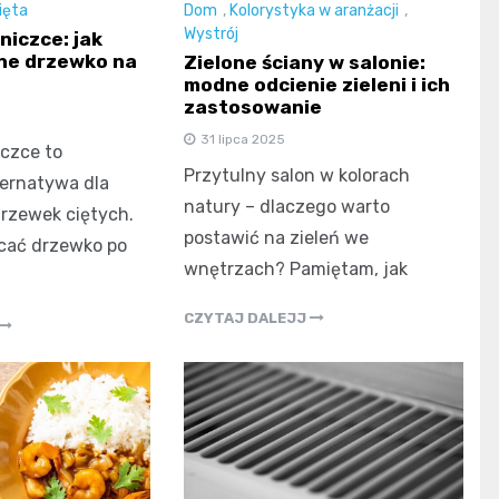
ięta
Dom
,
Kolorystyka w aranżacji
,
Wystrój
niczce: jak
ne drzewko na
Zielone ściany w salonie:
modne odcienie zieleni i ich
zastosowanie
31 lipca 2025
czce to
Przytulny salon w kolorach
ternatywa dla
natury – dlaczego warto
rzewek ciętych.
postawić na zieleń we
cać drzewko po
wnętrzach? Pamiętam, jak
CZYTAJ DALEJJ