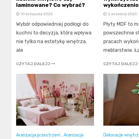
laminowane? Co wybrać?
wykończeni
10 listopada 2025
2 września 2025
Wybór odpowiedniej podłogi do
Płyty MDF to ma
kuchni to decyzja, która wpływa
powszechnie s
nie tylko na estetykę wnętrza,
pracach wykoń
ale
meblarstwie. Ł
CZYTAJ DALEJJ
CZYTAJ DALEJJ
Aranżacja przestrzeni
,
Aranżacja
Dekoracje wnętrz