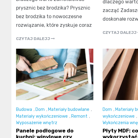
dlaczego warto
prysznic bez brodzika? Prysznic
zacząć Zadaszo
bez brodzika to nowoczesne
doskonałe rozw
rozwiązanie, które zyskuje coraz
CZYTAJ DALEJJ
CZYTAJ DALEJJ
Budowa
,
Dom
,
Materiały budowlane
,
Dom
,
Materiały 
Materiały wykończeniowe
,
Remont
,
wykończeniowe
,
Wyposażenie wnętrz
Wykończenia wnę
Panele podłogowe do
Płyty MDF: co 
kuchni: winylowe czy
wykorzystać