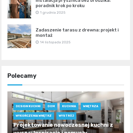
Instalacja prysznica bez brodzika:
poradnik krok po kroku
1 grudnia 2025
Zadaszenie tarasu z drewna: projekt i
montaż
14 listopada 2025
Polecamy
DESIGN KUCHNI
DOM
KUCHNIA
WNĘTRZA
WYKOŃCZENIA WNĘTRZ
WYSTRÓJ
Projektowanie nowoczesnej kuchni z