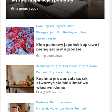
wyspą: Inspiracje i pomysły
13 grudnia 2025
Dom
Ogród
Ogrodnictwo
Pielęgnacja roślin
Rośliny ozdobne
Uprawa roślin
Klon palmowy japoński: uprawa i
pielęgnacja w ogrodzie
11 grudnia 2025
Aranżacja wnętrz
Dekoracja wnętrz
Dom
Kuchnia
Styl życia
Wystrój
Kuchnia prowansalska: jak
stworzyć sielski klimat we
własnym domu
4 grudnia 2025
Budowa
Dom
Łazienka
Materiały wykończeniowe
Remont