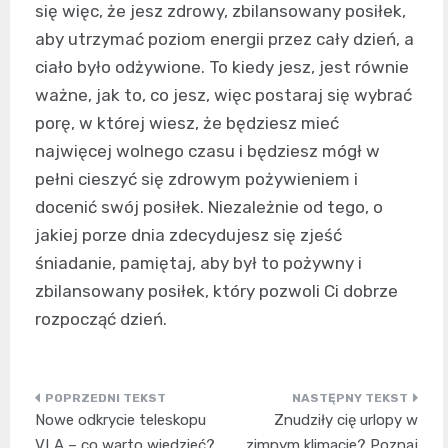
się więc, że jesz zdrowy, zbilansowany posiłek,
aby utrzymać poziom energii przez cały dzień, a
ciało było odżywione. To kiedy jesz, jest równie
ważne, jak to, co jesz, więc postaraj się wybrać
porę, w której wiesz, że będziesz mieć
najwięcej wolnego czasu i będziesz mógł w
pełni cieszyć się zdrowym pożywieniem i
docenić swój posiłek. Niezależnie od tego, o
jakiej porze dnia zdecydujesz się zjeść
śniadanie, pamiętaj, aby był to pożywny i
zbilansowany posiłek, który pozwoli Ci dobrze
rozpocząć dzień.
Nawigacja
Nowe odkrycie teleskopu
Znudziły cię urlopy w
wpisu
VLA – co warto wiedzieć?
zimnym klimacie? Poznaj