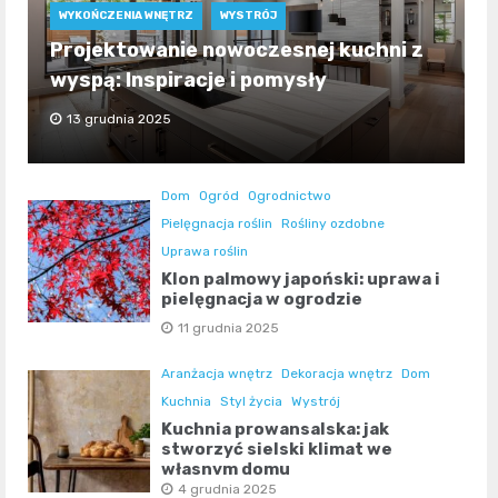
WYKOŃCZENIA WNĘTRZ
WYSTRÓJ
Projektowanie nowoczesnej kuchni z
wyspą: Inspiracje i pomysły
13 grudnia 2025
Dom
Ogród
Ogrodnictwo
Pielęgnacja roślin
Rośliny ozdobne
Uprawa roślin
Klon palmowy japoński: uprawa i
pielęgnacja w ogrodzie
11 grudnia 2025
Aranżacja wnętrz
Dekoracja wnętrz
Dom
Kuchnia
Styl życia
Wystrój
Kuchnia prowansalska: jak
stworzyć sielski klimat we
własnym domu
4 grudnia 2025