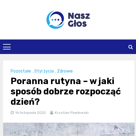
Skip
to
content
naszglos.pl
Pozostałe
,
Styl życia
,
Zdrowie
Poranna rutyna – w jaki
sposób dobrze rozpocząć
dzień?
16 listopada 2022
Krystian Pawłowski